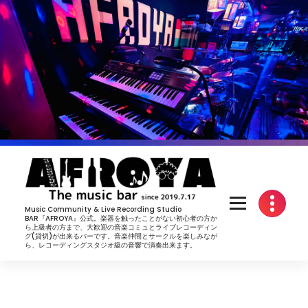
コ
ン
テ
ン
ツ
へ
ス
キ
ッ
プ
Music Community & Live Recording Studio
BAR『AFROYA』公式。楽器を触ったことがない初心者の方か
ら上級者の方まで、大歓迎の音楽コミュとライブレコーディン
グ(貸切)が出来るバーです。音楽仲間とサークルを楽しみなが
ら、レコーディングスタジオ級の音響で演奏出来ます。