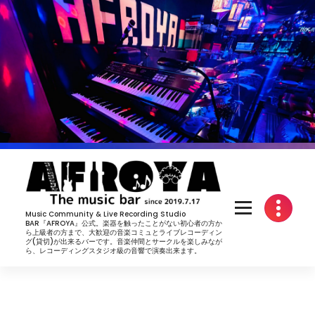
コ
ン
テ
ン
ツ
へ
ス
キ
ッ
プ
Music Community & Live Recording Studio
BAR『AFROYA』公式。楽器を触ったことがない初心者の方か
ら上級者の方まで、大歓迎の音楽コミュとライブレコーディン
グ(貸切)が出来るバーです。音楽仲間とサークルを楽しみなが
ら、レコーディングスタジオ級の音響で演奏出来ます。