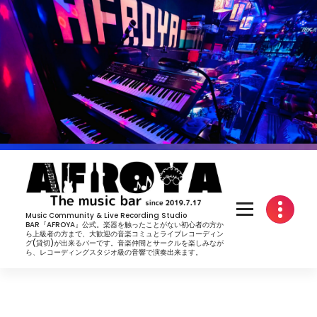
コ
ン
テ
ン
ツ
へ
ス
キ
ッ
プ
Music Community & Live Recording Studio
BAR『AFROYA』公式。楽器を触ったことがない初心者の方か
ら上級者の方まで、大歓迎の音楽コミュとライブレコーディン
グ(貸切)が出来るバーです。音楽仲間とサークルを楽しみなが
ら、レコーディングスタジオ級の音響で演奏出来ます。