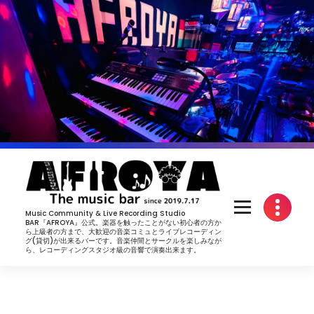
コ
ン
テ
ン
ツ
へ
ス
キ
ッ
プ
Music Community & Live Recording Studio
BAR『AFROYA』公式。楽器を触ったことがない初心者の方か
ら上級者の方まで、大歓迎の音楽コミュとライブレコーディン
グ(貸切)が出来るバーです。音楽仲間とサークルを楽しみなが
ら、レコーディングスタジオ級の音響で演奏出来ます。