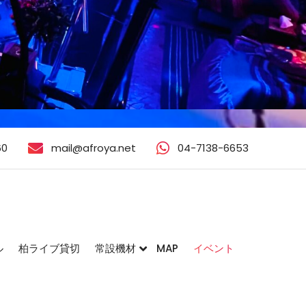
60
mail@afroya.net
04-7138-6653
ル
柏ライブ貸切
常設機材
MAP
イベント