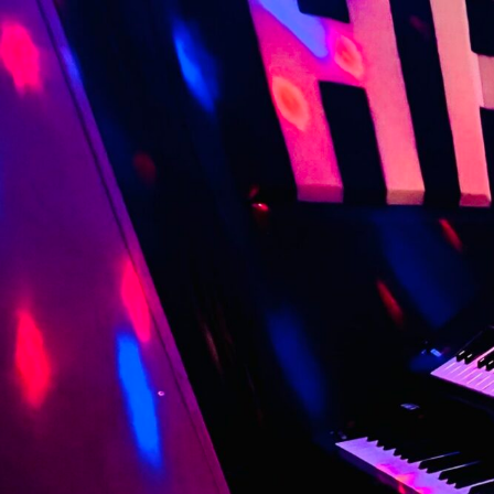
コ
ン
テ
ン
ツ
へ
ス
キ
ッ
プ