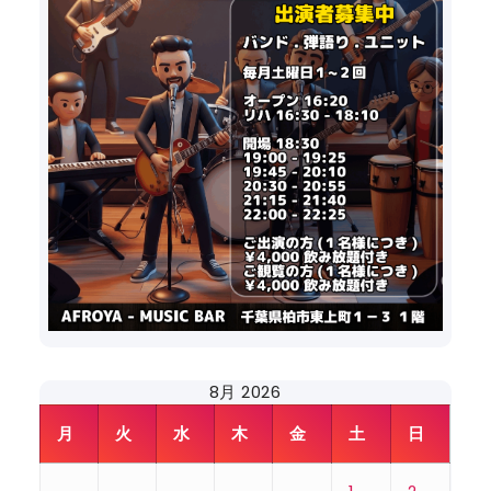
8月 2026
月
火
水
木
金
土
日