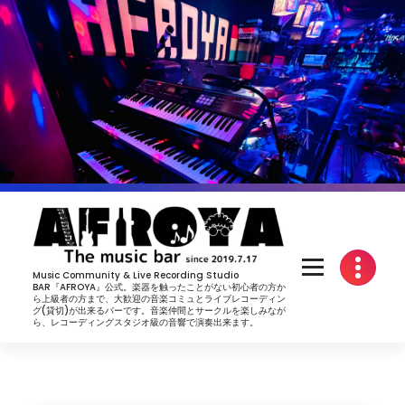
コ
ン
テ
ン
ツ
へ
ス
キ
ッ
プ
Music Community & Live Recording Studio
BAR『AFROYA』公式。楽器を触ったことがない初心者の方か
ら上級者の方まで、大歓迎の音楽コミュとライブレコーディン
グ(貸切)が出来るバーです。音楽仲間とサークルを楽しみなが
ら、レコーディングスタジオ級の音響で演奏出来ます。