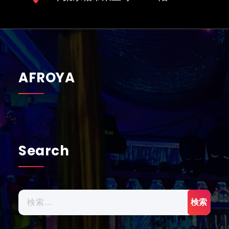
AFROYA
Search
検
索: