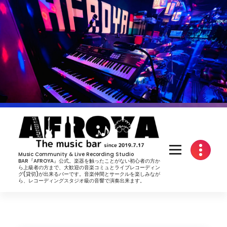
コ
ン
テ
ン
ツ
へ
ス
キ
ッ
プ
Music Community & Live Recording Studio
BAR『AFROYA』公式。楽器を触ったことがない初心者の方か
ら上級者の方まで、大歓迎の音楽コミュとライブレコーディン
グ(貸切)が出来るバーです。音楽仲間とサークルを楽しみなが
ら、レコーディングスタジオ級の音響で演奏出来ます。