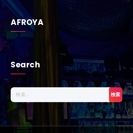
AFROYA
Search
検
索: