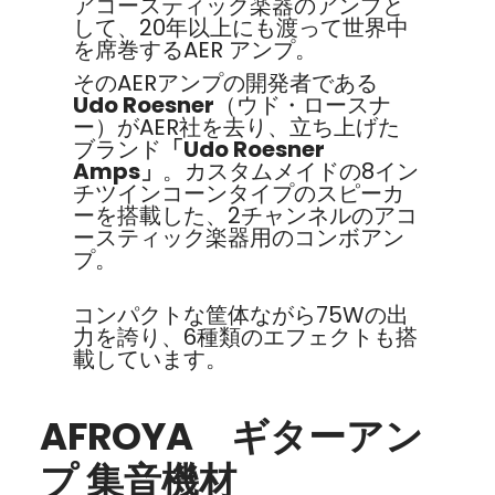
アコースティック楽器のアンプと
して、20年以上にも渡って世界中
を席巻するAER アンプ。
そのAERアンプの開発者である
Udo Roesner
（ウド・ロースナ
ー）がAER社を去り、立ち上げた
ブランド
「Udo Roesner
Amps」
。カスタムメイドの8イン
チツインコーンタイプのスピーカ
ーを搭載した、2チャンネルのアコ
ースティック楽器用のコンボアン
プ。
コンパクトな筐体ながら75Wの出
力を誇り、6種類のエフェクトも搭
載しています。
AFROYA ギターアン
プ 集音機材