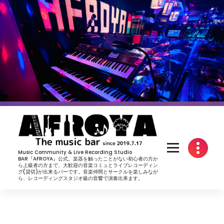
コ
ン
テ
ン
ツ
へ
ス
キ
ッ
プ
Music Community & Live Recording Studio
BAR『AFROYA』公式。楽器を触ったことがない初心者の方か
ら上級者の方まで、大歓迎の音楽コミュとライブレコーディン
グ(貸切)が出来るバーです。音楽仲間とサークルを楽しみなが
ら、レコーディングスタジオ級の音響で演奏出来ます。