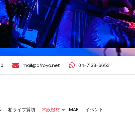
60
mail@afroya.net
04-7138-6653
ル
柏ライブ貸切
常設機材
MAP
イベント