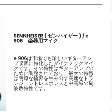
SENNHEISER ( ゼンハイザー ) / e
906 楽器用マイク
e 906は市場でも珍しいギターアン
プ収音に特化したダイナミックマイ
クです。その特性はギターアンプの
ために調整されており、最大の特徴
は明瞭な輪郭を生み出す高速なトラ
ンジェントレスポンスと中高域の周
波数特性です。