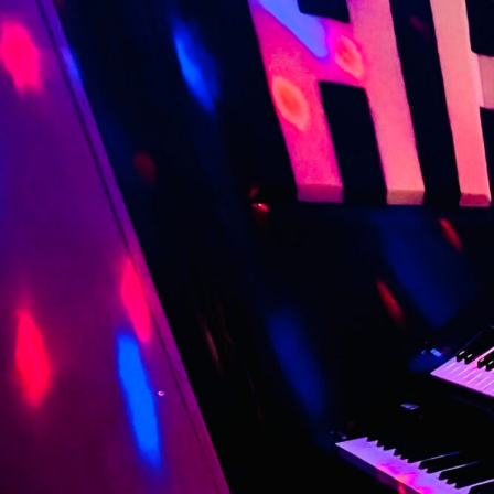
コ
ン
テ
ン
ツ
へ
ス
キ
ッ
プ