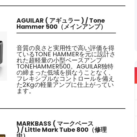
AGUILAR ( アギュラー ) / Tone
Hammer 500（メインアンプ）
音質の良さと実用性で高い評価を得
ているTONE HAMMERを元に設計さ
れた超軽量の小型ベースアンプ
TONEHAMMER500。AGUILAR独特
の締まった低域を損なうことなく、
フレキシブルなコントロールを備え
た2Kgの軽量アンプに仕上がってい
ます。
MARKBASS ( マークベース
) / Little Mark Tube 800（修理
中）