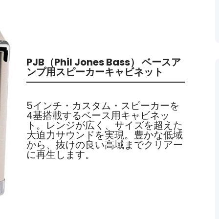
PJB（Phil Jones Bass） ベースア
ンプ用スピーカーキャビネット
5インチ・カスタム・スピーカーを
4基搭載するベース用キャビネッ
ト。レンジが広く、サイズを超えた
大迫力サウンドを実現。豊かな低域
から、抜けの良い高域までクリアー
に再生します。