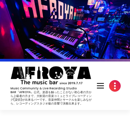
コ
ン
テ
ン
ツ
へ
ス
キ
ッ
プ
Music Community & Live Recording Studio
BAR『AFROYA』公式。楽器を触ったことがない初心者の方か
ら上級者の方まで、大歓迎の音楽コミュとライブレコーディン
グ(貸切)が出来るバーです。音楽仲間とサークルを楽しみなが
ら、レコーディングスタジオ級の音響で演奏出来ます。