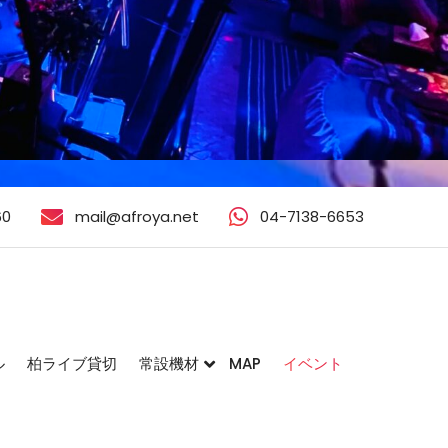
60
mail@afroya.net
04-7138-6653
ル
柏ライブ貸切
常設機材
MAP
イベント