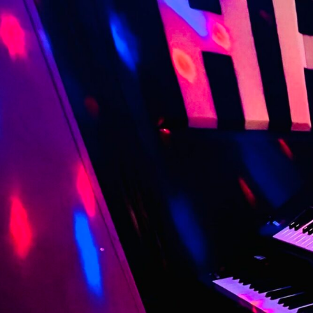
コ
ン
テ
ン
ツ
へ
ス
キ
ッ
プ